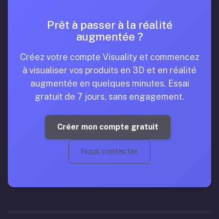
Prêt à passer à la réalité
augmentée ?
Créez votre compte Visuality et commencez
à visualiser vos produits en 3D et en réalité
augmentée en quelques minutes. Essai
gratuit de 7 jours, sans engagement.
Créer mon compte gratuit
Nous contacter